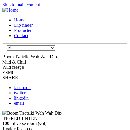
Skip to main content
Home
Dip finder
Producten
Contact
Select
your
Boom Tzatziki Wah Wah Dip
language
Mild & Chill
Wild feestje
ZSM!
SHARE
facebook
twitter
linkedin
email
INGREDIËNTEN
100 ml verse room (vol)
1 pakje fetakaas